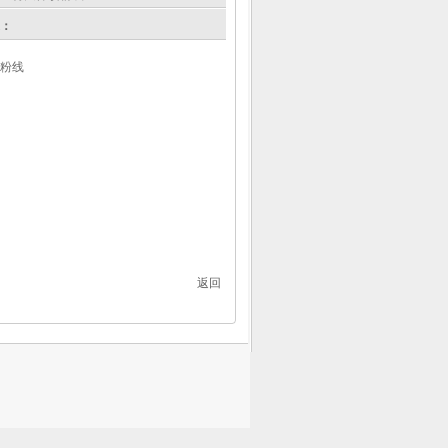
：
粉线
返回